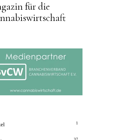
gazin für die
nnabiswirtschaft
1
kel
37