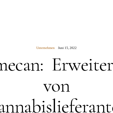
N
Unternehmen
Juni 15, 2022
ecan: Erweite
von
nnabislieferan