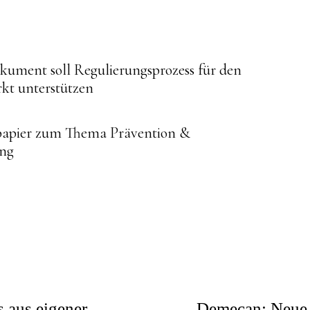
ue
ument soll Regulierungsprozess für den
kt unterstützen
g
papier zum Thema Prävention &
ung
 aus eigener
Demecan: Neue P