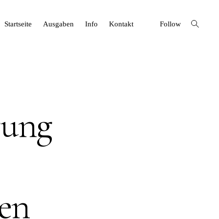
open
Startseite
Ausgaben
Info
Kontakt
Follow
search
form
rung
ten