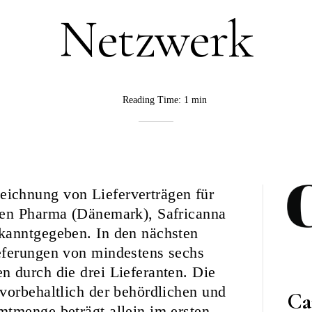
Netzwerk
Reading Time:
1 min
BY
Rebekka
Nurkanovic
ichnung von Lieferverträgen für
een Pharma (Dänemark), Safricanna
kanntgegeben. In den nächsten
eferungen von mindestens sechs
 durch die drei Lieferanten. Die
vorbehaltlich der behördlichen und
Ca
tmenge beträgt allein im ersten