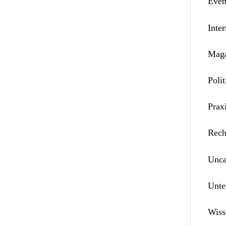
Even
Inter
Maga
Polit
Prax
Rech
Unca
Unte
Wiss