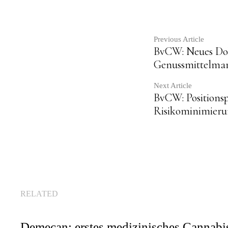
Contin
Previous Article
BvCW: Neues Dok
Genussmittelmar
Readin
Next Article
BvCW: Positions
Risikominimier
RELATED
Demecan: erstes medizinisches Cannabis