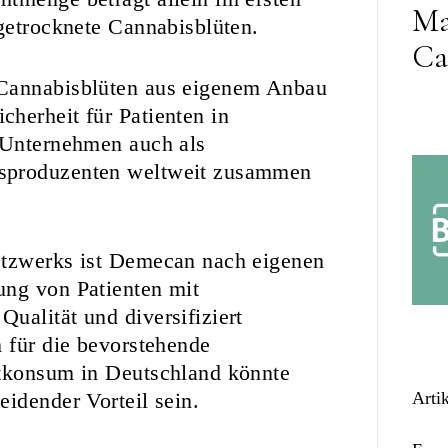
Ma
 getrocknete Cannabisblüten.
Ca
 Cannabisblüten aus eigenem Anbau
herheit für Patienten in
s Unternehmen auch als
isproduzenten weltweit zusammen
etzwerks ist Demecan nach eigenen
ung von Patienten mit
ualität und diversifiziert
h für die bevorstehende
itkonsum in Deutschland könnte
idender Vorteil sein.
Arti