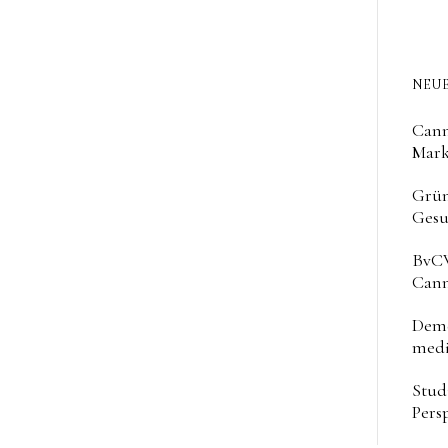
NEUE
Cann
Mark
Grün
Gesu
BvCW
Cann
Deme
medi
Stud
Pers