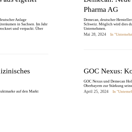
Pharma AG
deutscher Anlage
Demecan, deutscher Hersteller
teräumen in Sachsen. Im Jahr
Schweiz. Möglich wird dies du
rocknet und verpackt. Über
Unternehmen.
Mai 28, 2024
In "Unterneh
izinisches
GOC Nexus: Ko
GOC Nexus und Demecan Holdin
Oberbayern zur Stärkung seine
duktmarke auf den Markt
April 25, 2024
In "Untern