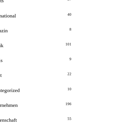
ts
40
national
8
zin
101
ik
9
is
22
t
10
tegorized
196
rnehmen
55
enschaft