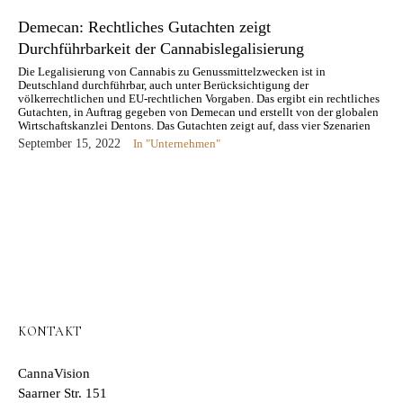
Demecan: Rechtliches Gutachten zeigt
Durchführbarkeit der Cannabislegalisierung
Die Legalisierung von Cannabis zu Genussmittelzwecken ist in
Deutschland durchführbar, auch unter Berücksichtigung der
völkerrechtlichen und EU-rechtlichen Vorgaben. Das ergibt ein rechtliches
Gutachten, in Auftrag gegeben von Demecan und erstellt von der globalen
Wirtschaftskanzlei Dentons. Das Gutachten zeigt auf, dass vier Szenarien
möglich sind, den Cannabis-Genussmarkt in Deutschland zu etablieren.…
September 15, 2022
In "Unternehmen"
KONTAKT
CannaVision
Saarner Str. 151