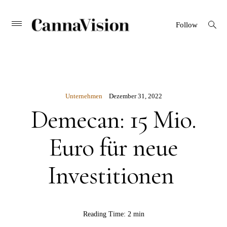
CANNAVISION
Skip
open
Primary
Follow
search
Menu
to
form
content
Unternehmen
Dezember 31, 2022
Demecan: 15 Mio.
Euro für neue
Investitionen
BY
Reading Time:
2 min
CannaVision