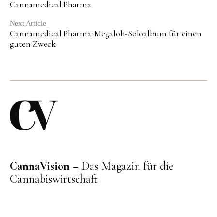
Reading
Cannamedical Pharma
Next Article
Cannamedical Pharma: Megaloh-Soloalbum für einen
guten Zweck
CannaVision
– Das Magazin für die
Cannabiswirtschaft