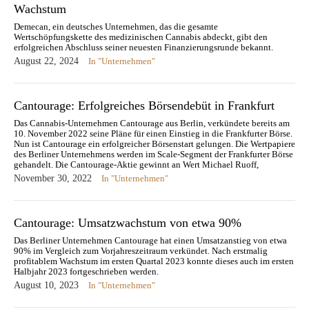
Wachstum
Demecan, ein deutsches Unternehmen, das die gesamte
Wertschöpfungskette des medizinischen Cannabis abdeckt, gibt den
erfolgreichen Abschluss seiner neuesten Finanzierungsrunde bekannt.
August 22, 2024
In "Unternehmen"
Cantourage: Erfolgreiches Börsendebüt in Frankfurt
Das Cannabis-Unternehmen Cantourage aus Berlin, verkündete bereits am
10. November 2022 seine Pläne für einen Einstieg in die Frankfurter Börse.
Nun ist Cantourage ein erfolgreicher Börsenstart gelungen. Die Wertpapiere
des Berliner Unternehmens werden im Scale-Segment der Frankfurter Börse
gehandelt. Die Cantourage-Aktie gewinnt an Wert Michael Ruoff,
Aufsichtsratsvorsitzender von Cantourage, sieht…
November 30, 2022
In "Unternehmen"
Cantourage: Umsatzwachstum von etwa 90%
Das Berliner Unternehmen Cantourage hat einen Umsatzanstieg von etwa
90% im Vergleich zum Vorjahreszeitraum verkündet. Nach erstmalig
profitablem Wachstum im ersten Quartal 2023 konnte dieses auch im ersten
Halbjahr 2023 fortgeschrieben werden.
August 10, 2023
In "Unternehmen"