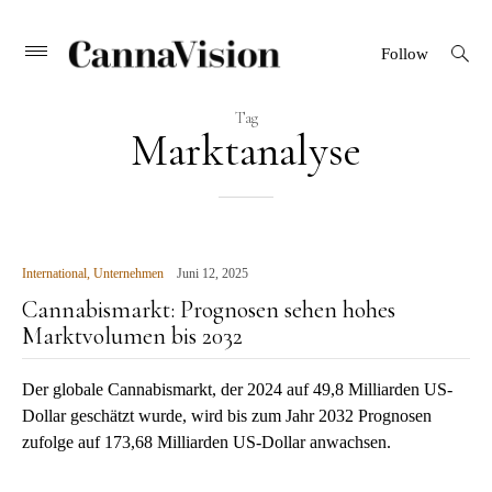
CANNAVISION
Skip
open
Primary
Follow
search
Menu
to
form
content
Tag
Marktanalyse
International
,
Unternehmen
Juni 12, 2025
Cannabismarkt: Prognosen sehen hohes
Marktvolumen bis 2032
Der globale Cannabismarkt, der 2024 auf 49,8 Milliarden US-
Dollar geschätzt wurde, wird bis zum Jahr 2032 Prognosen
zufolge auf 173,68 Milliarden US-Dollar anwachsen.